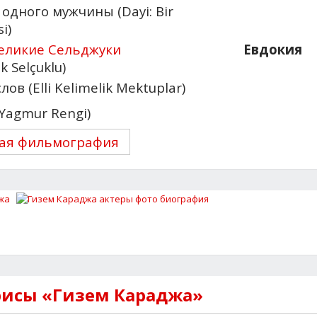
одного мужчины (Dayi: Bir
i)
Великие Сельджуки
Евдокия
k Selçuklu)
ов (Elli Kelimelik Mektuplar)
(Yagmur Rengi)
ая фильмография
рисы «Гизем Караджа»