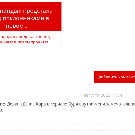
нандык предстала
д поклонниками в
новом...
Добавить коммен
7 августа 2022 11:54
иф Деран /Дениз Кара в сериале Буря внутри меня замечательн
м.