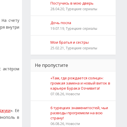
Постучись в мою дверь
28.04.20, Турецкие сериалы
. На счету
Дочь посла
уря внутри
19.07.19, Турецкие сериалы
Мои братья и сестры
25.02.21, Турецкие сериалы
Не пропустите
с актёром
«Там, где рождается солнце»:
громкая замена и новый виток в
карьере Бурака Озчивита!
07.08.26, Новости
6 турецких знаменитостей, чьи
джуки
». Её
разводы прогремели на всю
инополь в
страну!
06.08.26, Новости