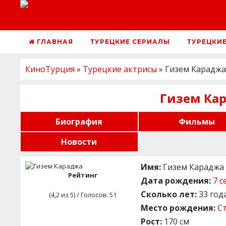
ГЛАВНАЯ
ТУРЕЦКИЕ СЕРИАЛЫ
ТУРЕЦКИ
КиноТурция
»
Турецкие актрисы
» Гизем Караджа
Гизем Ка
Биография
Фильмы
Новости
Имя:
Гизем Караджа (
Рейтинг
Дата рождения:
7 с
Сколько лет:
33 год
(
4,2
из 5) / Голосов:
51
Место рождения:
С
Рост:
170 см