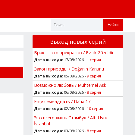
Найти
Выход новых серий
Брак — это прекрасно / Evlilik Güzeldir
Дата выхода
: 17/08/2026 -
1 серия
Закон природы / Doğanın Kanunu
Дата выхода
: 05/08/2026 -
9 серия
Возможно любовь / Muhtemel Ask
Дата выхода
: 06/08/2026 -
8 серия
Ещё семнадцать / Daha 17
Дата выхода
: 02/08/2026 -
10 серия
Это всего лишь Стамбул / Altı Ustu
İstanbul
Дата выхода
: 03/08/2026 -
8 серия