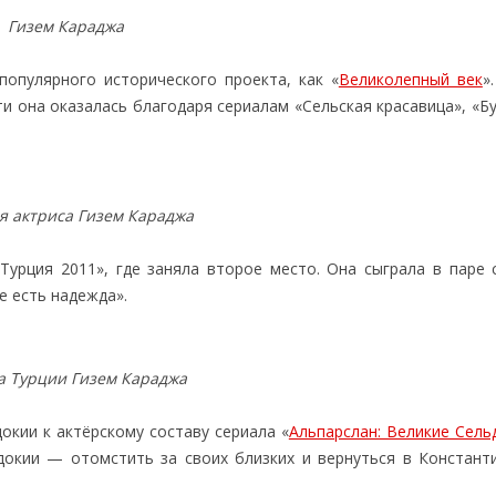
Гизем Караджа
популярного исторического проекта, как «
Великолепный век
»
и она оказалась благодаря сериалам «Сельская красавица», «Б
я актриса Гизем Караджа
Турция 2011», где заняла второе место. Она сыграла в паре 
е есть надежда».
а Турции Гизем Караджа
окии к актёрскому составу сериала «
Альпарслан: Великие Сель
докии — отомстить за своих близких и вернуться в Констант