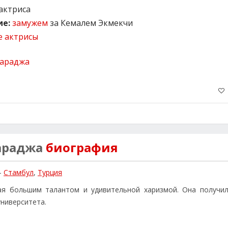
актриса
е:
замужем
за Кемалем Экмекчи
е актрисы
араджа
биография
-
Стамбул
,
Турция
ая большим талантом и удивительной харизмой. Она получи
ниверситета.