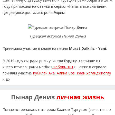
Симпатичную девушку заметили турецкие режиссеры и в 2014
году пригласили на съемки в сериал «Начать все сначала»,
где девушке досталась роль Эврим.
Турецкая актриса Пынар Дениз
Принимала участие в клипе на песню
Murat Dalkilic - Yani
.
В 2019 году сыграла роль учителя Бурджу в сериале от
интернет-площадки Netflix «
Любовь 101
». Также в сериале
приняли участие
Кубилай Ака
,
Алина Боз
,
Каан Урганджиоглу
и др.
Пынар Дениз
личная жизнь
Пынар встречалась с актером Кааном Тургутом (известен по