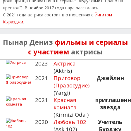
роли принца Сабахаттина в сериале "Абдулхамит. Право на
престол"). В ноябре 2017 года пара рассталась.
С 2021 года актриса состоит в отношениях с
Йигитом
Кыразджи
.
Пынар Дениз
фильмы и сериалы
с участием
актрисы
2023
Актриса
(Aktris)
2021
Приговор
Джейлин
(Правосудие)
(Yargi)
2021
Красная
приглашенн
комната
звезда
(Kirmizi Oda )
2020
Любовь 102
Учитель
(Ask 102)
Бурджу