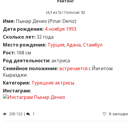
Рейтинг
(
4,3
из 5) / Голосов:
92
Имя:
Пынар Дениз (Pinar Deniz)
Дата рождения:
4 ноября 1993
Сколько лет:
32 года
Место рождения:
Турция
,
Адана
,
Стамбул
Рост:
168 см
Род деятельности:
актриса
Семейное положение:
встречается
с Йигитом
Кыразджи
Категория:
Турецкие актрисы
Инстаграм:
205 122 |
1
В закладки