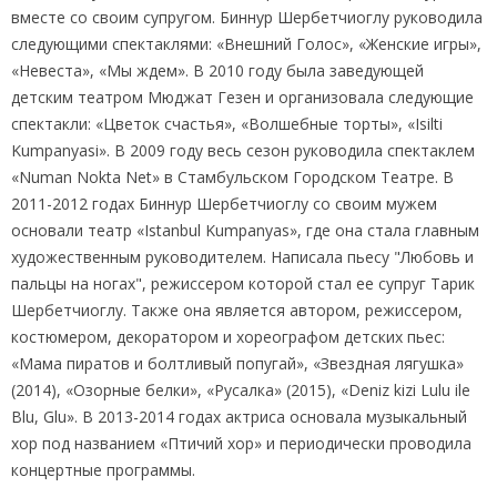
вместе со своим супругом. Биннур Шербетчиоглу руководила
следующими спектаклями: «Внешний Голос», «Женские игры»,
«Невеста», «Мы ждем». В 2010 году была заведующей
детским театром Мюджат Гезен и организовала следующие
спектакли: «Цветок счастья», «Волшебные торты», «Isilti
Kumpanyasi». В 2009 году весь сезон руководила спектаклем
«Numan Nokta Net» в Стамбульском Городском Театре. В
2011-2012 годах Биннур Шербетчиоглу со своим мужем
основали театр «Istanbul Kumpanyas», где она стала главным
художественным руководителем. Написала пьесу "Любовь и
пальцы на ногах", режиссером которой стал ее супруг Тарик
Шербетчиоглу. Также она является автором, режиссером,
костюмером, декоратором и хореографом детских пьес:
«Мама пиратов и болтливый попугай», «Звездная лягушка»
(2014), «Озорные белки», «Русалка» (2015), «Deniz kizi Lulu ile
Blu, Glu». В 2013-2014 годах актриса основала музыкальный
хор под названием «Птичий хор» и периодически проводила
концертные программы.