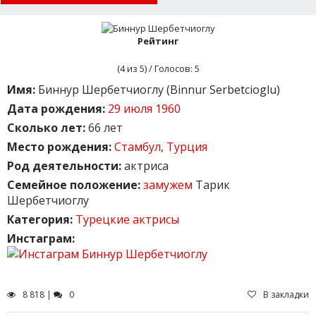
Рейтинг
(
4
из 5) / Голосов:
5
Имя:
Биннур Шербетчиоглу (Binnur Serbetcioglu)
Дата рождения:
29 июля 1960
Сколько лет:
66 лет
Место рождения:
Стамбул
,
Турция
Род деятельности:
актриса
Семейное положение:
замужем
Тарик
Шербетчиоглу
Категория:
Турецкие актрисы
Инстаграм:
8 818 |
0
В закладки