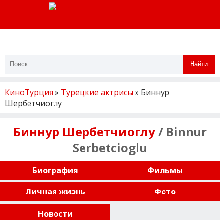
Найти
КиноТурция
»
Турецкие актрисы
» Биннур
Шербетчиоглу
Биннур Шербетчиоглу
/ Binnur
Serbetcioglu
Биография
Фильмы
Личная жизнь
Фото
Новости