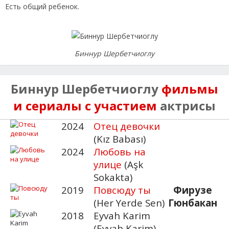
Есть общий ребенок.
Биннур Шербетчиоглу
Биннур Шербетчиоглу
фильмы
и сериалы с участием
актрисы
2024
Отец девочки
(Kız Babası)
2024
Любовь на
улице
(Aşk
Sokakta)
2019
Повсюду ты
Фирузе
(Her Yerde Sen)
Гюнбакан
2018
Eyvah Karim
(Eyvah Karim)