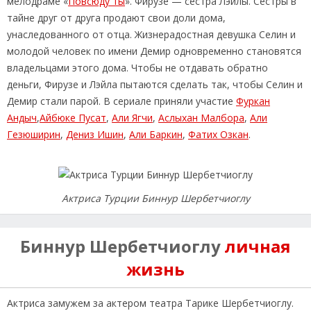
мелодраме «
Повсюду ты
». Фирузе — сестра Лэйлы. Сестры в
тайне друг от друга продают свои доли дома,
унаследованного от отца. Жизнерадостная девушка Селин и
молодой человек по имени Демир одновременно становятся
владельцами этого дома. Чтобы не отдавать обратно
деньги, Фирузе и Лэйла пытаются сделать так, чтобы Селин и
Демир стали парой. В сериале приняли участие
Фуркан
Андыч
,
Айбюке Пусат
,
Али Ягчи
,
Аслыхан Малбора
,
Али
Гезюширин
,
Дениз Ишин
,
Али Баркин
,
Фатих Озкан
.
Актриса Турции Биннур Шербетчиоглу
Биннур Шербетчиоглу
личная
жизнь
Актриса замужем за актером театра Тарике Шербетчиоглу.