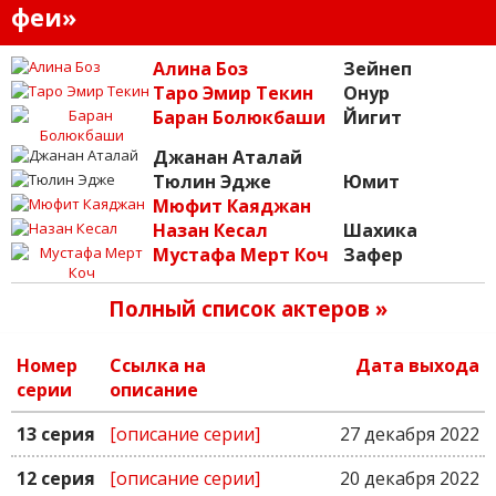
феи»
Алина Боз
Зейнеп
Таро Эмир Текин
Онур
Баран Болюкбаши
Йигит
Джанан Аталай
Тюлин Эдже
Юмит
Мюфит Каяджан
Назан Кесал
Шахика
Мустафа Мерт Коч
Зафер
Полный список актеров »
Номер
Ссылка на
Дата выхода
серии
описание
13 серия
[описание серии]
27 декабря 2022
12 серия
[описание серии]
20 декабря 2022