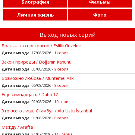
Биография
Фильмы
Личная жизнь
Фото
Выход новых серий
Брак — это прекрасно / Evlilik Güzeldir
Дата выхода
: 17/08/2026 -
1 серия
Закон природы / Doğanın Kanunu
Дата выхода
: 05/08/2026 -
9 серия
Возможно любовь / Muhtemel Ask
Дата выхода
: 06/08/2026 -
8 серия
Ещё семнадцать / Daha 17
Дата выхода
: 02/08/2026 -
10 серия
Это всего лишь Стамбул / Altı Ustu İstanbul
Дата выхода
: 03/08/2026 -
8 серия
Между / Arafta
Дата выхода
: 31/07/2026 -
113 серия