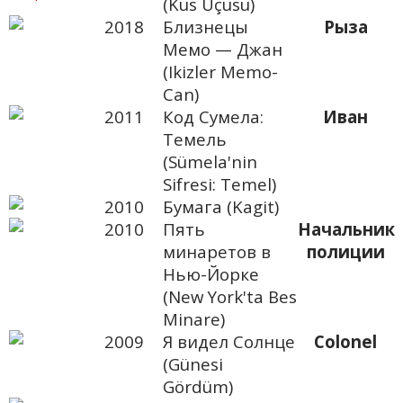
(Kus Uçusu)
2018
Близнецы
Рыза
Мемо — Джан
(Ikizler Memo-
Can)
2011
Код Сумела:
Иван
Темель
(Sümela'nin
Sifresi: Temel)
2010
Бумага (Kagit)
2010
Пять
Начальник
минаретов в
полиции
Нью-Йорке
(New York'ta Bes
Minare)
2009
Я видел Солнце
Colonel
(Günesi
Gördüm)