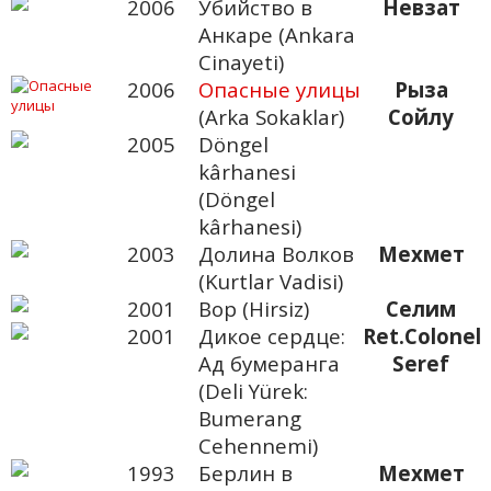
2006
Убийство в
Невзат
Анкаре (Ankara
Cinayeti)
2006
Опасные улицы
Рыза
(Arka Sokaklar)
Сойлу
2005
Döngel
kârhanesi
(Döngel
kârhanesi)
2003
Долина Волков
Мехмет
(Kurtlar Vadisi)
2001
Вор (Hirsiz)
Селим
2001
Дикое сердце:
Ret.Colonel
Ад бумеранга
Seref
(Deli Yürek:
Bumerang
Cehennemi)
1993
Берлин в
Мехмет