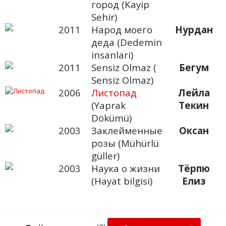
город (Kayip
Sehir)
2011
Народ моего
Нурдан
деда (Dedemin
insanlari)
2011
Sensiz Olmaz (
Бегум
Sensiz Olmaz)
2006
Листопад
Лейла
(Yaprak
Текин
Dökümü)
2003
Заклейменные
Оксан
розы (Mühürlü
güller)
2003
Наука о жизни
Тёрпю
(Hayat bilgisi)
Елиз