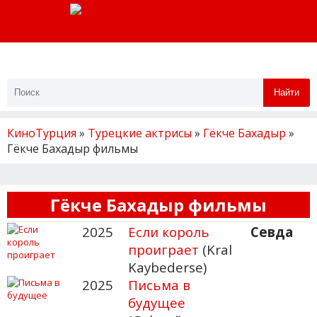
Найти
КиноТурция
»
Турецкие актрисы
»
Гёкче Бахадыр
»
Гёкче Бахадыр фильмы
Гёкче Бахадыр фильмы
2025
Если король
Севда
проиграет
(Kral
Kaybederse)
2025
Письма в
будущее