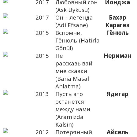
2017
Любовный сон
Йонджа
(Ask Uykusu)
2017
Он – легенда
Бахар
(Adi Efsane)
Карагез
2015
Вспомни,
Гёнюль
Гёнюль (Hatirla
Gönül)
2015
Не
Нериман
рассказывай
мне сказки
(Bana Masal
Anlatma)
2013
Пусть это
Ядигар
останется
между нами
(Aramizda
Kalsin)
2012
Потерянный
Айсель