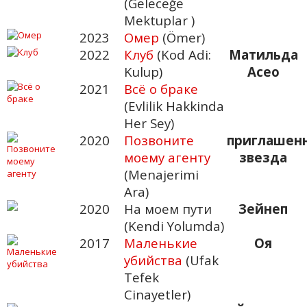
(Geleceğe
Mektuplar )
2023
Омер
(Ömer)
2022
Клуб
(Kod Adi:
Матильда
Kulup)
Асео
2021
Всё о браке
(Evlilik Hakkinda
Her Sey)
2020
Позвоните
приглашен
моему агенту
звезда
(Menajerimi
Ara)
2020
На моем пути
Зейнеп
(Kendi Yolumda)
2017
Маленькие
Оя
убийства
(Ufak
Tefek
Cinayetler)