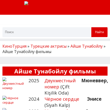
Найти
КиноТурция
»
Турецкие актрисы
»
Айше Тунабойлу
»
Айше Тунабойлу фильмы
Айше Тунабойлу фильмы
2025
Двухместный
Мюневвер,
номер
(Çift
Kişilik Oda)
2024
Чёрное сердце
Энисе
(Siyah Kalp)