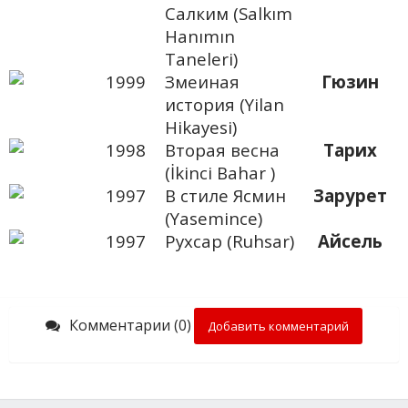
Салким (Salkım
Hanımın
Taneleri)
1999
Змеиная
Гюзин
история (Yilan
Hikayesi)
1998
Вторая весна
Тарих
(İkinci Bahar )
1997
В стиле Ясмин
Зарурет
(Yasemince)
1997
Рухсар (Ruhsar)
Айсель
Комментарии (0)
Добавить комментарий