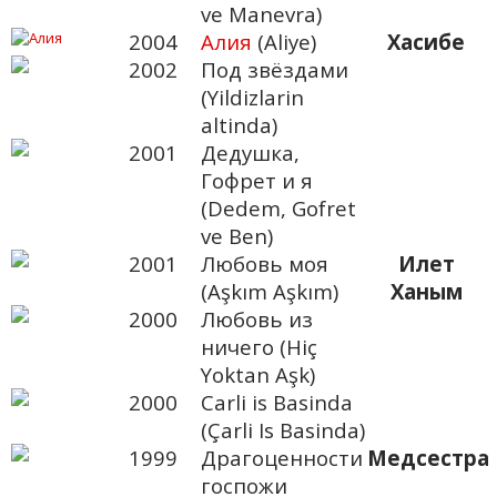
ve Manevra)
2004
Aлия
(Aliye)
Хасибе
2002
Под звёздами
(Yildizlarin
altinda)
2001
Дедушка,
Гофрет и я
(Dedem, Gofret
ve Ben)
2001
Любовь моя
Илет
(Aşkım Aşkım)
Ханым
2000
Любовь из
ничего (Hiç
Yoktan Aşk)
2000
Carli is Basinda
(Çarli Is Basinda)
1999
Драгоценности
Медсестра
госпожи