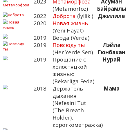
2023
Метаморфоза
Асуман
(Metamorfoz)
Байрамлы
2022
Доброта
(İyilik )
Джилиле
2020
Новая жизнь
(Yeni Hayat)
2019
Верда (Verda)
2019
Повсюду ты
Лэйла
(Her Yerde Sen)
Гюнбакан
2019
Прощание с
Нурай
холостяцкой
жизнью
(Bekarliga Feda)
2018
Держатель
Мама
дыхания
(Nefesini Tut
(The Breath
Holder),
короткометражка)