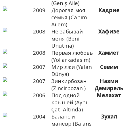
(Geniş Aile)
2009
Дорогая моя
Кадрие
семья (Canım
Ailem)
2008
Не забывай
Хафизе
меня (Beni
Unutma)
2008
Первая любовь
Хамиет
(Yol arkadasim)
2007
Мир лжи (Yalan
Севим
Dünya)
2007
Зинкирбозан
Назми
(Zincirbozan )
Демирель
2006
Под одной
Мелахат
крышей (Aynı
Çatı Altında)
2004
Баланс и
Зухал
маневр (Balans