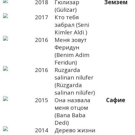
2018
Гюлизар
Земзем
(Gülizar)
2017
Кто тебя
забрал (Seni
Kimler Aldi )
2016
Меня зовут
Феридун
(Benim Adim
Feridun)
2016
Ruzgarda
salinan nilufer
(Rüzgarda
salinan nilüfer)
2015
Она назвала
Сафие
меня отцом
(Bana Baba
Dedi)
2014
Дерево жизни