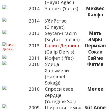
(Hayat Agaci)
2014
Запрет (Yasak)
Мехвес
Калфа
2014
Убийство
(Cinayet)
2013
Seytan-i racim
Мать
(Seytan-i racim)
Эмры
2013
Галип Дервиш
Перихан
(Galip Dervis)
Сокак
2011
Иффет (Iffet)
Сайме
2010
Улица
Фатма
Ханымели
(Hanımeli
Sokağı)
2010
Спроси свое
Мелек
сердце
(Yüregine Sor)
2009
Широкая семья
Süt Anne