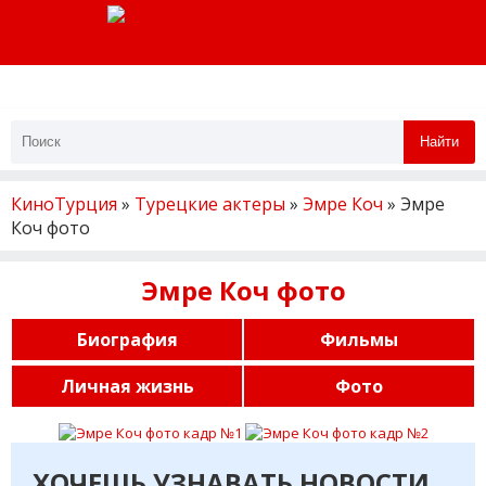
Найти
КиноТурция
»
Турецкие актеры
»
Эмре Коч
» Эмре
Коч фото
Эмре Коч фото
Биография
Фильмы
Личная жизнь
Фото
ХОЧЕШЬ УЗНАВАТЬ НОВОСТИ