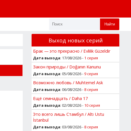
Найти
Выход новых серий
Брак — это прекрасно / Evlilik Güzeldir
Дата выхода
: 17/08/2026 -
1 серия
Закон природы / Doğanın Kanunu
Дата выхода
: 05/08/2026 -
9 серия
Возможно любовь / Muhtemel Ask
Дата выхода
: 06/08/2026 -
8 серия
Ещё семнадцать / Daha 17
Дата выхода
: 02/08/2026 -
10 серия
Это всего лишь Стамбул / Altı Ustu
İstanbul
Дата выхода
: 03/08/2026 -
8 серия