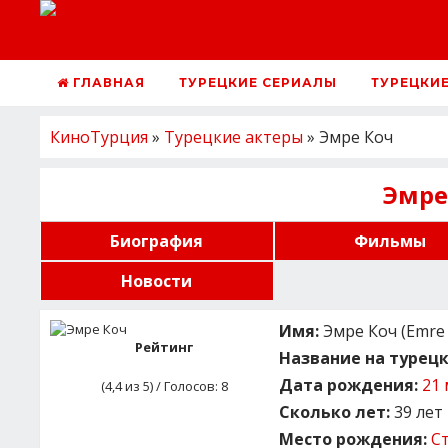
ГЛАВНАЯ
ТУРЕЦКИЕ СЕРИАЛЫ
ТУРЕЦКИ
КиноТурция
»
Турецкие актеры
» Эмре Коч
Эмре
Биография
Фильмы
Новости
Имя:
Эмре Коч (Emre 
Рейтинг
Название на турецк
Дата рождения:
21 
(
4,4
из 5) / Голосов:
8
Сколько лет:
39 лет
Место рождения:
С