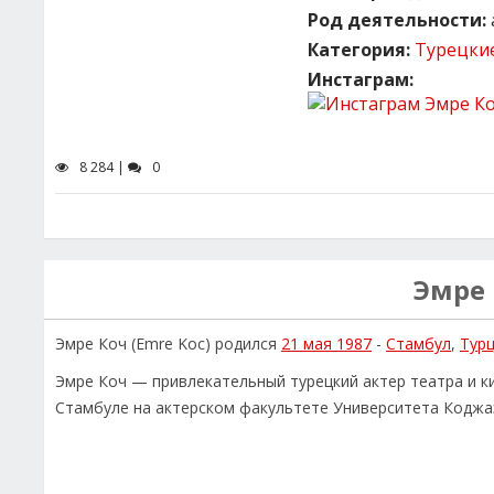
Род деятельности:
Категория:
Турецки
Инстаграм:
8 284 |
0
Эмре
Эмре Коч (Emre Koc) родился
21 мая 1987
-
Стамбул
,
Тур
Эмре Коч — привлекательный турецкий актер театра и ки
Стамбуле на актерском факультете Университета Коджаэл