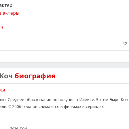
актер
е актеры
 Коч
биография
ция
но. Среднее образование он получил в Измите. Затем Эмре Коч 
и. С 2006 года он снимается в фильмах и сериалах.
Эмре Коч