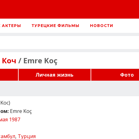
Е АКТЕРЫ
ТУРЕЦКИЕ ФИЛЬМЫ
НОВОСТИ
 Коч
/ Emre Koç
Личная жизнь
Фото
Koc)
ом:
Emre Koç
мая 1987
тамбул
,
Турция