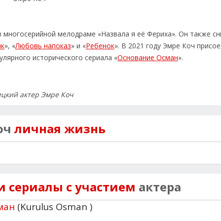
в многосерийной мелодраме «Назвала я её Фериха». Он также сн
ик
», «
Любовь напоказ
» и «
Ребенок
». В 2021 году Эмре Коч присо
улярного исторического сериала «
Основание Осман
».
ецкий актер Эмре Коч
оч
личная жизнь
 сериалы с участием
актера
ман
(Kurulus Osman )