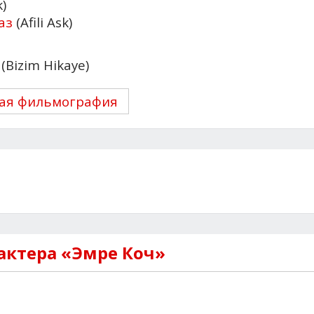
)
аз
(Afili Ask)
(Bizim Hikaye)
ая фильмография
актера «Эмре Коч»