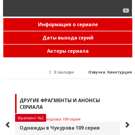
Информация о сериале
Даты выхода серий
Актеры сериала
В закладки
Озвучка: Кинотурция
ДРУГИЕ ФРАГМЕНТЫ И АНОНСЫ
СЕРИАЛА
Фрагмент №2
Фр
Однажды в Чукурова 109 серия
О