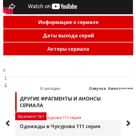
Информация о сериале
Даты выхода серий
Актеры сериала
0
1
2
В закладки
Озвучка: Кинотурция
3
ДРУГИЕ ФРАГМЕНТЫ И АНОНСЫ
4
СЕРИАЛА
5
Фрагмент №1
Фр
Однажды в Чукурова 111 серия
О