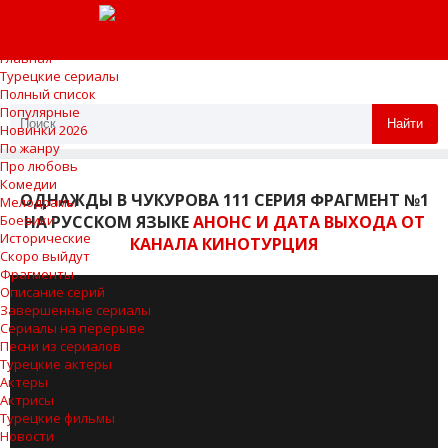
Главная
Турецкие сериалы
Полный список
Популярные
Найти
Новинки 2026
По жанру
Про любовь
Комедии
ОДНАЖДЫ В ЧУКУРОВА 111 СЕРИЯ ФРАГМЕНТ №1
Мелодрамы
НА РУССКОМ ЯЗЫКЕ
АНОНС И ДАТА ВЫХОДА ОТ
Боевики
Исторические
КАНАЛА КИНОТУРЦИЯ
Скоро выйдут
Фрагменты
Описание серий
Завершенные сериалы
Сериалы на перерыве
Песни из сериалов
Турецкие актеры
Актеры
Актрисы
Турецкие фильмы
Новости