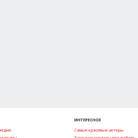
ИНТЕРЕСНОЕ
медии
Самые красивые актеры
елодрамы
Турецкие сериалы про любовь