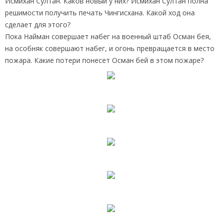
Исмихан Султан. Каков новый у них? Исмихан Султан полна
решимости получить печать Чингисхана. Какой ход она
сделает для этого?
Пока Найман совершает набег на военный штаб Осман бея,
на особняк совершают набег, и огонь превращается в место
пожара. Какие потери понесет Осман бей в этом пожаре?