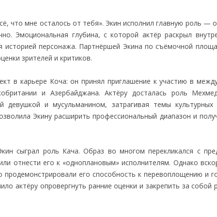
сё, что мне осталось от тебя». Экин исполнил главную роль — 
но. Эмоциональная глубина, с которой актёр раскрыл внутр
ся историей персонажа. Партнёршей Экина по съёмочной площа
ценки зрителей и критиков.
ект в карьере Коча: он принял приглашение к участию в межд
обритании и Азербайджана. Актёру досталась роль Мехме
й девушкой и мусульманином, затрагивая темы культурных 
 позволила Экину расширить профессиональный диапазон и полу
Экин сыграл роль Кача. Образ во многом перекликался с пр
шили отнести его к «одноплановым» исполнителям. Однако вско
но продемонстрировали его способность к перевоплощению и г
ило актёру опровергнуть ранние оценки и закрепить за собой 