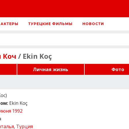
 АКТЕРЫ
ТУРЕЦКИЕ ФИЛЬМЫ
НОВОСТИ
 Коч
/ Ekin Koç
Личная жизнь
Фото
oc)
ом:
Ekin Koç
июня 1992
а
нталья
,
Турция