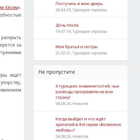
Постучись в мою дверь
ия Кёсем
».
28.04.20, Турецкие сериалы
собностью
Дочь посла
19.07.19, Турецкие сериалы
 раскрыть
ерётся за
Мои братья и сестры
утренними
25.02.21, Турецкие сериалы
Не пропустите
еры, ищет
упорству,
6 турецких знаменитостей, чьи
оявлением
разводы прогремели на всю
страну!
06.08.26, Новости
Когда выйдет и что ждёт
зрителей в 8-й серии «Возможно
любовь»?
04.08.26, Новости