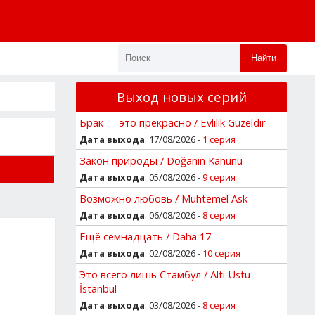
Найти
Выход новых серий
Брак — это прекрасно / Evlilik Güzeldir
Дата выхода
: 17/08/2026 -
1 серия
Закон природы / Doğanın Kanunu
Дата выхода
: 05/08/2026 -
9 серия
Возможно любовь / Muhtemel Ask
Дата выхода
: 06/08/2026 -
8 серия
Ещё семнадцать / Daha 17
Дата выхода
: 02/08/2026 -
10 серия
Это всего лишь Стамбул / Altı Ustu
İstanbul
Дата выхода
: 03/08/2026 -
8 серия