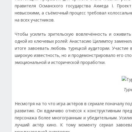
правителя Османского государства Ахмеда I. Проек
невысокими, а съёмочный процесс требовал колоссальны
на всех участников.
Чтобы усилить зрительскую вовлечённость и оживить
одной из ключевых ролей: Анастасию Цилимпоу заменила
итоге завоевать любовь турецкой аудитории. Участие 
широкую известность, но и продемонстрировало его с
эмоциональной и исторической проработки.
Тур
Несмотря на то что игра актёров в сериале поначалу под
развитию. Он вдумчиво отнёсся к конструктивным пре
персонажа более многогранным и убедительным. Усилия
лучший актёр кино. К тому моменту сериал завоев
международной аудитории.