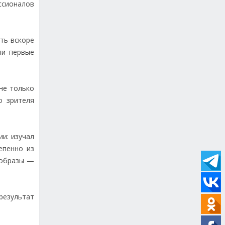
ссионалов
ть вскоре
ли первые
не только
о зрителя
и: изучал
епенно из
 образы —
 результат