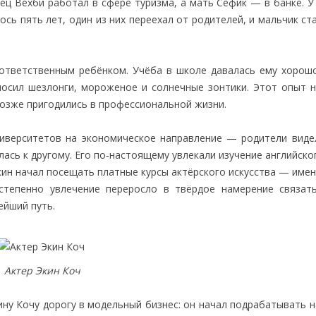
тец Вехби работал в сфере туризма, а мать Сефик — в банке. 
лось пять лет, один из них переехал от родителей, и мальчик с
тветственным ребёнком. Учёба в школе давалась ему хорошо
носил шезлонги, мороженое и солнечные зонтики. Этот опыт н
озже пригодились в профессиональной жизни.
ниверситетов на экономическое направление — родители виде
сь к другому. Его по‑настоящему увлекали изучение английско
кин начал посещать платные курсы актёрского искусства — име
степенно увлечение переросло в твёрдое намерение связат
ейший путь.
Актер Экин Коч
ну Кочу дорогу в модельный бизнес: он начал подрабатывать н