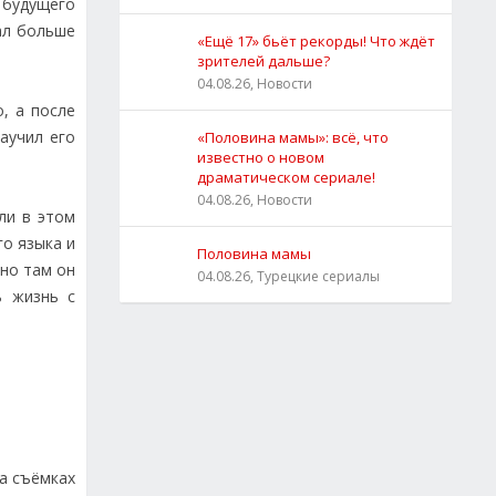
У будущего
тал больше
«Ещё 17» бьёт рекорды! Что ждёт
зрителей дальше?
04.08.26, Новости
, а после
аучил его
«Половина мамы»: всё, что
известно о новом
драматическом сериале!
04.08.26, Новости
ли в этом
го языка и
Половина мамы
нно там он
04.08.26, Турецкие сериалы
ь жизнь с
а съёмках