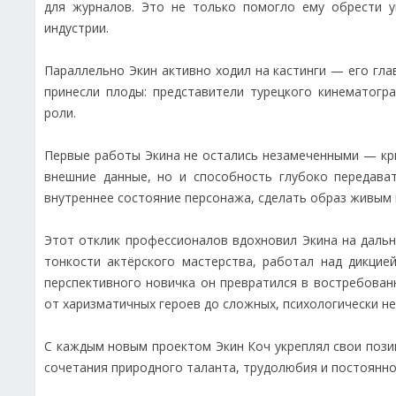
для журналов. Это не только помогло ему обрести у
индустрии.
Параллельно Экин активно ходил на кастинги — его гла
принесли плоды: представители турецкого кинематогр
роли.
Первые работы Экина не остались незамеченными — кри
внешние данные, но и способность глубоко передават
внутреннее состояние персонажа, сделать образ живым
Этот отклик профессионалов вдохновил Экина на дальн
тонкости актёрского мастерства, работал над дикцие
перспективного новичка он превратился в востребова
от харизматичных героев до сложных, психологически н
С каждым новым проектом Экин Коч укреплял свои позици
сочетания природного таланта, трудолюбия и постоянн