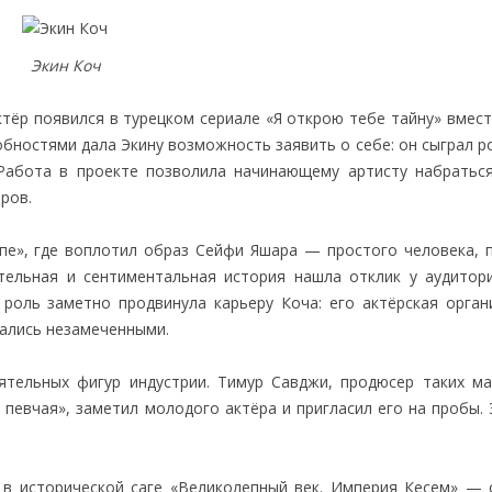
Экин Коч
ктёр появился в турецком сериале «Я открою тебе тайну» вмес
обностями дала Экину возможность заявить о себе: он сыграл р
 Работа в проекте позволила начинающему артисту набратьс
ров.
епе», где воплотил образ Сейфи Яшара — простого человека, 
ельная и сентиментальная история нашла отклик у аудитори
 роль заметно продвинула карьеру Коча: его актёрская орган
тались незамеченными.
ятельных фигур индустрии. Тимур Савджи, продюсер таких м
 певчая», заметил молодого актёра и пригласил его на пробы.
в исторической саге «Великолепный век. Империя Кесем» — 