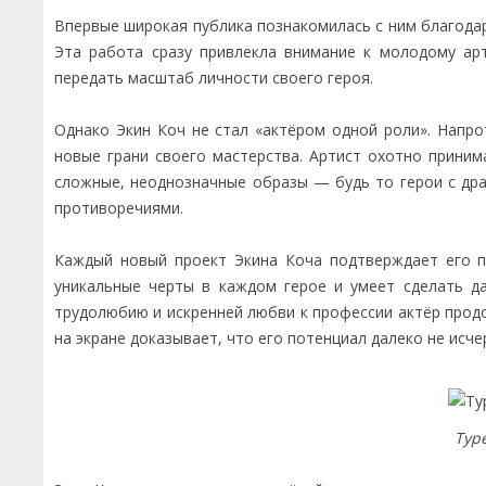
Впервые широкая публика познакомилась с ним благодар
Эта работа сразу привлекла внимание к молодому ар
передать масштаб личности своего героя.
Однако Экин Коч не стал «актёром одной роли». Напр
новые грани своего мастерства. Артист охотно прини
сложные, неоднозначные образы — будь то герои с др
противоречиями.
Каждый новый проект Экина Коча подтверждает его п
уникальные черты в каждом герое и умеет сделать д
трудолюбию и искренней любви к профессии актёр про
на экране доказывает, что его потенциал далеко не исче
Тур