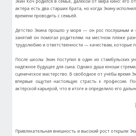
Экин Коч родился в семье, далёкой от мира кино: его о
актёра есть два старших брата, но когда Экину исполни
времени проводить с семьёй.
Детство Экина прошло у моря — он рос послушным и о
занятий он помогал родителям: на местном пляже раз
трудолюбию и ответственности — качествам, которые п
После школы Экин поступил в один из стамбульских у
надёжное будущее для сына. Однако душа юноши стремила
сценическое мастерство. В свободное от учёбы время Э
впервые ощутил настоящую страсть к профессии. По
актёрской карьерой, что в итоге и определило его дальн
Привлекательная внешность и высокий рост открыли Эки