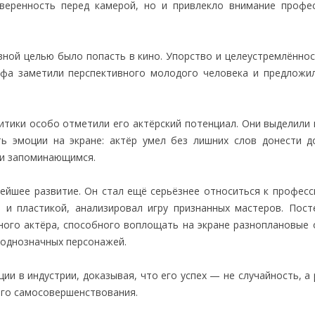
веренность перед камерой, но и привлекло внимание профе
вной целью было попасть в кино. Упорство и целеустремлённос
афа заметили перспективного молодого человека и предложи
тики особо отметили его актёрский потенциал. Они выделили 
ь эмоции на экране: актёр умел без лишних слов донести д
 и запоминающимся.
ейшее развитие. Он стал ещё серьёзнее относиться к професси
й и пластикой, анализировал игру признанных мастеров. Пост
нного актёра, способного воплощать на экране разноплановые
еоднозначных персонажей.
и в индустрии, доказывая, что его успех — не случайность, а
ого самосовершенствования.