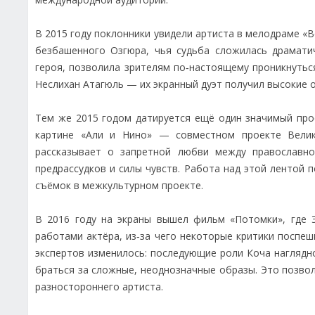
В 2015 году поклонники увидели артиста в мелодраме «В
безбашенного Озгюра, чья судьба сложилась драматич
героя, позволила зрителям по‑настоящему проникнуть
Неслихан Атагюль — их экранный дуэт получил высокие о
Тем же 2015 годом датируется ещё один значимый про
картине «Али и Нино» — совместном проекте Велик
рассказывает о запретной любви между православно
предрассудков и силы чувств. Работа над этой лентой
съёмок в межкультурном проекте.
В 2016 году на экраны вышел фильм «Потомки», где 
работами актёра, из‑за чего некоторые критики поспе
экспертов изменилось: последующие роли Коча нагляд
браться за сложные, неоднозначные образы. Это позвол
разностороннего артиста.