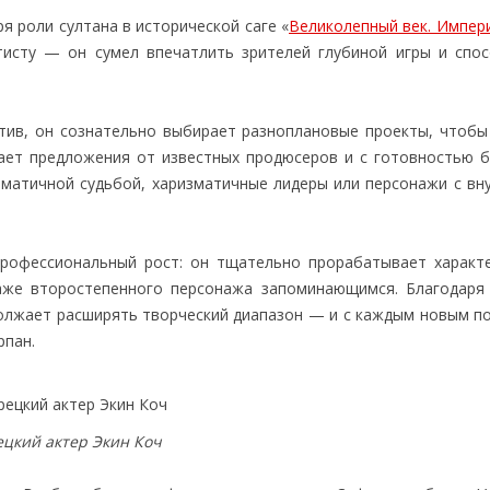
я роли султана в исторической саге «
Великолепный век. Импер
тисту — он сумел впечатлить зрителей глубиной игры и спо
отив, он сознательно выбирает разноплановые проекты, чтобы
мает предложения от известных продюсеров и с готовностью б
аматичной судьбой, харизматичные лидеры или персонажи с вн
рофессиональный рост: он тщательно прорабатывает характ
аже второстепенного персонажа запоминающимся. Благодаря 
должает расширять творческий диапазон — и с каждым новым п
рпан.
ецкий актер Экин Коч