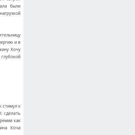
иала были
нагрузкой
ительницу
ергию и в
кину Кочу
 глубокой
к стимул к
: сделать
ремии как
кина Коча