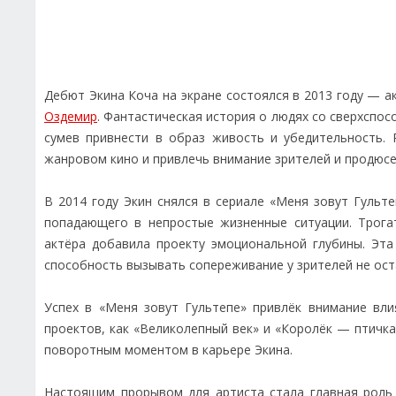
Дебют Экина Коча на экране состоялся в 2013 году — а
Оздемир
. Фантастическая история о людях со сверхспос
сумев привнести в образ живость и убедительность.
жанровом кино и привлечь внимание зрителей и продюсе
В 2014 году Экин снялся в сериале «Меня зовут Гульт
попадающего в непростые жизненные ситуации. Трогат
актёра добавила проекту эмоциональной глубины. Эта
способность вызывать сопереживание у зрителей не ос
Успех в «Меня зовут Гультепе» привлёк внимание вли
проектов, как «Великолепный век» и «Королёк — птичка
поворотным моментом в карьере Экина.
Настоящим прорывом для артиста стала главная роль 