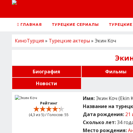
ГЛАВНАЯ
ТУРЕЦКИЕ СЕРИАЛЫ
ТУРЕЦКИЕ
КиноТурция
»
Турецкие актеры
» Экин Коч
Экин
Биография
Фильмы
Новости
Имя:
Экин Коч (Ekin K
Рейтинг
Название на турецк
Дата рождения:
21 
(
4,3
из 5) / Голосов:
55
Сколько лет:
34 год
Место рождения:
А