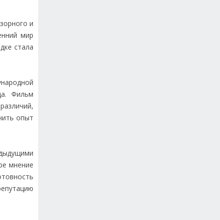
озорного и
енний мир
дке стала
ународной
да. Фильм
различий,
чить опыт
едыдущими
ре мнение
отовность
репутацию