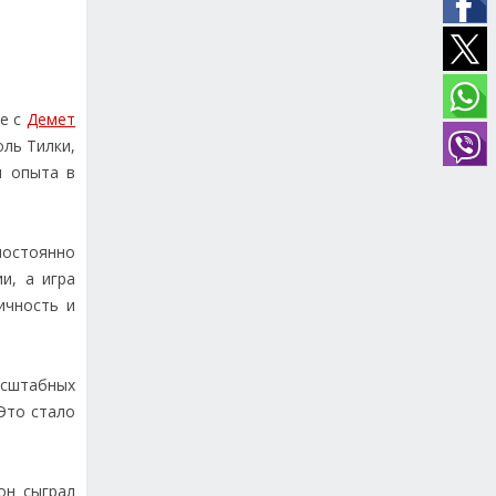
те с
Демет
оль Тилки,
я опыта в
постоянно
и, а игра
ичность и
асштабных
 Это стало
он сыграл