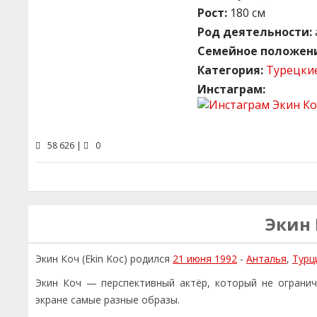
Рост:
180 см
Род деятельности:
Семейное положени
Категория:
Турецки
Инстаграм:
58 626 |
0
Экин
Экин Коч (Ekin Koc) родился
21 июня 1992
-
Анталья
,
Турц
Экин Коч — перспективный актёр, который не огранич
экране самые разные образы.