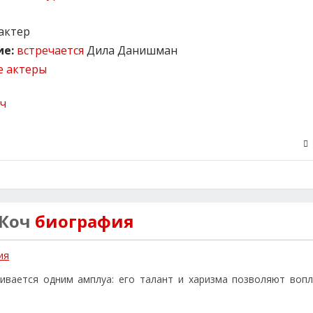
актер
е:
встречается
Дила Данишман
е актеры
 Коч
биография
ия
ивается одним амплуа: его талант и харизма позволяют воп