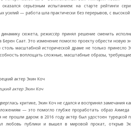
т оказался серьёзным испытанием: на старте рейтинги сер
х усилий — работа шла практически без перерывов, с высокой 
 динамику сюжета, режиссёр принял решение сменить исполн
 Берен Саат. Это изменение помогло проекту обрести новую эн
в столь масштабной исторической драме не только принесло Э
пособность воплощать сложные, масштабные образы, требующие
ецкий актер Экин Коч
верглась критике, Экин Коч не сдался и воспринял замечания ка
дложениям — это помогло глубже проработать образ Ахмеда I
 не прошли даром: в 2016 году актёр был удостоен турецкой п
ал любовь публики и вышел в мировой прокат, открыв Э