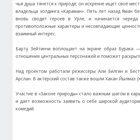
чья душа тянется к природе; он искренне ищет своё мест
владельца холдинга «Караман». Пять лет назад Яман б
вновь сводит героев в Урле, и начинается череда
противоположные характеры и несовпадающие ценности
взаимный интерес.
Барту Зейтинчи воплощает на экране образ Бурака —
отношения центральных персонажей и поможет раскрыть
Над проектом работали режиссёры Али Билгин и Бест
Арслан. В актёрский состав также вошли Хакан Йылмаз (Ху
Участие в «Законе природы» стало важным шагом в карь
и даёт возможность заявить о себе широкой аудитори
комедий.