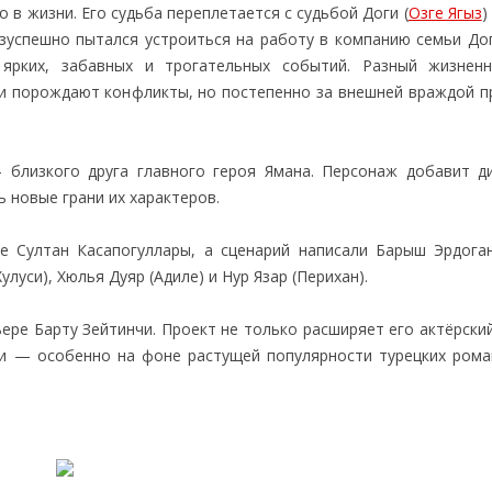
о в жизни. Его судьба переплетается с судьбой Доги (
Озге Ягыз
)
езуспешно пытался устроиться на работу в компанию семьи Дог
 ярких, забавных и трогательных событий. Разный жизнен
 порождают конфликты, но постепенно за внешней враждой п
 близкого друга главного героя Ямана. Персонаж добавит д
 новые грани их характеров.
е Султан Касапогуллары, а сценарий написали Барыш Эрдога
луси), Хюлья Дуяр (Адиле) и Нур Язар (Перихан).
ере Барту Зейтинчи. Проект не только расширяет его актёрски
и — особенно на фоне растущей популярности турецких рома