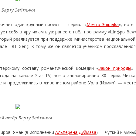
Барту Зейтинчи
ючает один крупный проект — сериал «
Мечта Эшрефа
», но е
ует себя в других амплуа: ранее он вёл программу «Шифры бея»
 который реализуется при поддержке Министерства национально
але TRT Genç. К тому же он является учеником прославленног
тёрскому составу романтической комедии «
Закон природы
» 
года на канале Star TV, всего запланировано 30 серий. Читка
ле и продолжились в живописном районе Урла (Измир) — месте
ий актёр Барту Зейтинчи
миров. Яман (в исполнении
Альперена Дуймаза
) — чуткий и умны