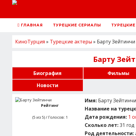
ГЛАВНАЯ
ТУРЕЦКИЕ СЕРИАЛЫ
ТУРЕЦКИЕ
КиноТурция
»
Турецкие актеры
» Барту Зейтинчи
Барту Зей
Биография
Фильмы
Новости
Имя:
Барту Зейтинчи (
Рейтинг
Название на турецк
Дата рождения:
1 о
(
5
из 5) / Голосов:
1
Сколько лет:
31 год
Род деятельности: