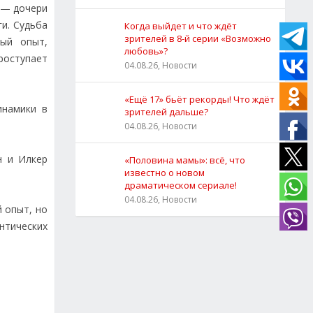
 — дочери
и. Судьба
Когда выйдет и что ждёт
зрителей в 8-й серии «Возможно
ный опыт,
любовь»?
роступает
04.08.26, Новости
«Ещё 17» бьёт рекорды! Что ждёт
инамики в
зрителей дальше?
04.08.26, Новости
н и Илкер
«Половина мамы»: всё, что
известно о новом
драматическом сериале!
04.08.26, Новости
й опыт, но
нтических