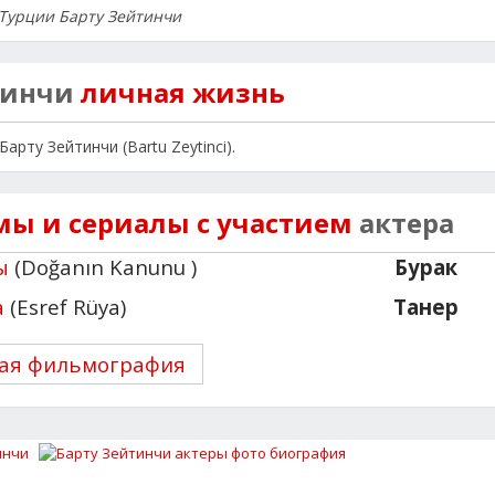
 Турции Барту Зейтинчи
тинчи
личная жизнь
рту Зейтинчи (Bartu Zeytinci).
ы и сериалы с участием
актера
ы
(Doğanın Kanunu )
Бурак
а
(Esref Rüya)
Танер
ая фильмография