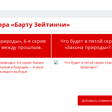
ера «Барту Зейтинчи»
природы», 6‑я серия:
Что будет в пятой се
 между прошлым...
«Закона природы»?..
Добавить коммен