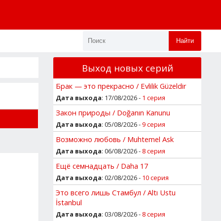
Найти
Выход новых серий
Брак — это прекрасно / Evlilik Güzeldir
Дата выхода
: 17/08/2026 -
1 серия
Закон природы / Doğanın Kanunu
Дата выхода
: 05/08/2026 -
9 серия
Возможно любовь / Muhtemel Ask
Дата выхода
: 06/08/2026 -
8 серия
Ещё семнадцать / Daha 17
Дата выхода
: 02/08/2026 -
10 серия
Это всего лишь Стамбул / Altı Ustu
İstanbul
Дата выхода
: 03/08/2026 -
8 серия