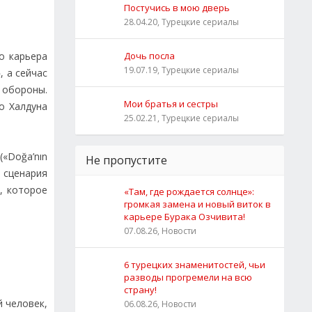
Постучись в мою дверь
28.04.20, Турецкие сериалы
го карьера
Дочь посла
19.07.19, Турецкие сериалы
, а сейчас
й обороны.
Мои братья и сестры
о Халдуна
25.02.21, Турецкие сериалы
(«Doğa’nın
Не пропустите
 сценария
, которое
«Там, где рождается солнце»:
громкая замена и новый виток в
карьере Бурака Озчивита!
07.08.26, Новости
6 турецких знаменитостей, чьи
разводы прогремели на всю
страну!
й человек,
06.08.26, Новости