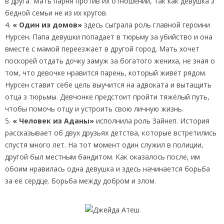
в друга. Мать парня против их отношений, так как девушка з
бедной семьи не из их кругов.
4.
« Один из домов»
здесь сыграла роль главной героини
Нурсен. Папа девушки попадает в тюрьму за убийство и она
вместе с мамой переезжает в другой город. Мать хочет
поскорей отдать дочку замуж за богатого жениха, не зная о
том, что девочке нравится парень, который живёт рядом.
Нурсен ставит себе цель выучится на адвоката и вытащить
отца з тюрьмы. Девчонке предстоит пройти тяжёлый путь,
чтобы помочь отцу и устроить свою личную жизнь.
5.
« Человек из Аданы»
исполнила роль Зайнеп. История
рассказывает об двух друзьях детства, которые встретились
спустя много лет. На тот момент один служил в полиции,
другой был местным бандитом. Как оказалось после, им
обоим нравилась одна девушка и здесь начинается борьба
за её сердце. Борьба между добром и злом.