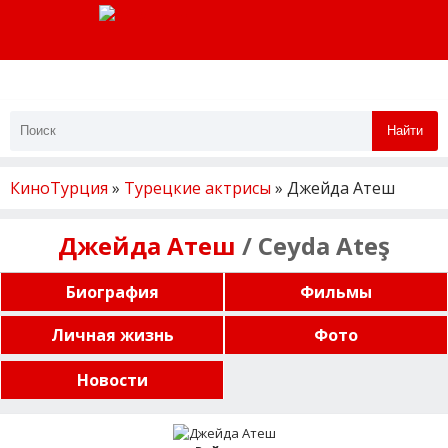
Найти
КиноТурция
»
Турецкие актрисы
» Джейда Атеш
Джейда Атеш
/ Ceyda Ateş
Биография
Фильмы
Личная жизнь
Фото
Новости