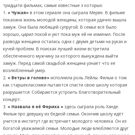
тридцати фильмах, самые известные з которых:
1.
« Чужая»
в этом сериале она сыграла Мерве. В фильме
показана жизнь молодой женщины, которая удачно вышла
замуж. Она была любящей супругой. В семье всё было
хорошо, царил покой и уют пока муж ей не изменил. После
развода женщина осталась одна с двумя детьми на руках и
кучей проблем. В поисках лучшей жизни встретила
обеспеченного мужчину за которого вынуждена выйти
замуж. Перед самой свадьбой женщина узнаёт что её
возлюбленный умер.
2.
« Ветры в голове»
исполнила роль Лейлы. Фильм о том
как старшеклассники пытаются спасти свою школу которая
разрушается. Собираются устроить благотворительный
концерт.
3.
« Назвала я её Фериха »
здесь сыграла роль Ханде.
Фильм про девушку из бедной семьи. Окончив школу идёт
учится в институт где встречает молодого человека. Он из
богатой уважаемой семьи. Молодые люди влюбляются друг