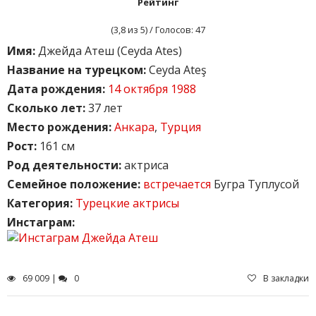
Рейтинг
(
3,8
из 5) / Голосов:
47
Имя:
Джейда Атеш (Ceyda Ates)
Название на турецком:
Ceyda Ateş
Дата рождения:
14 октября 1988
Сколько лет:
37 лет
Место рождения:
Анкара
,
Турция
Рост:
161 см
Род деятельности:
актриса
Семейное положение:
встречается
Бугра Туплусой
Категория:
Турецкие актрисы
Инстаграм:
69 009 |
0
В закладки