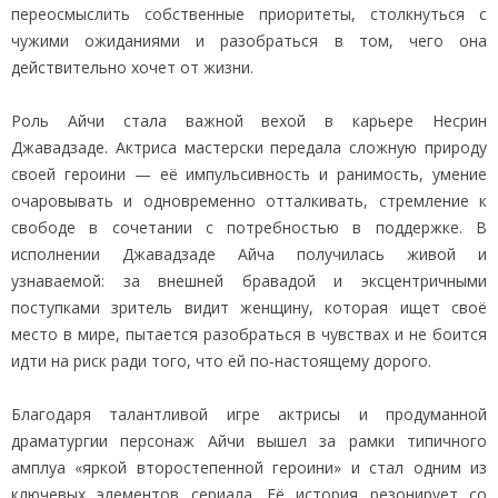
переосмыслить собственные приоритеты, столкнуться с
чужими ожиданиями и разобраться в том, чего она
действительно хочет от жизни.
Роль Айчи стала важной вехой в карьере Несрин
Джавадзаде. Актриса мастерски передала сложную природу
своей героини — её импульсивность и ранимость, умение
очаровывать и одновременно отталкивать, стремление к
свободе в сочетании с потребностью в поддержке. В
исполнении Джавадзаде Айча получилась живой и
узнаваемой: за внешней бравадой и эксцентричными
поступками зритель видит женщину, которая ищет своё
место в мире, пытается разобраться в чувствах и не боится
идти на риск ради того, что ей по‑настоящему дорого.
Благодаря талантливой игре актрисы и продуманной
драматургии персонаж Айчи вышел за рамки типичного
амплуа «яркой второстепенной героини» и стал одним из
ключевых элементов сериала. Её история резонирует со