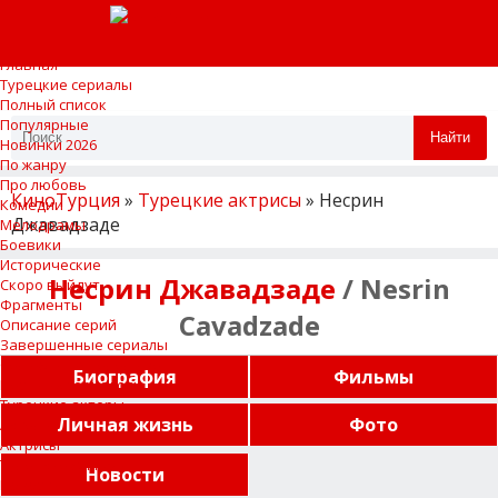
Главная
Турецкие сериалы
Полный список
Популярные
Найти
Новинки 2026
По жанру
Про любовь
КиноТурция
»
Турецкие актрисы
» Несрин
Комедии
Джавадзаде
Мелодрамы
Боевики
Исторические
Несрин Джавадзаде
/ Nesrin
Скоро выйдут
Фрагменты
Cavadzade
Описание серий
Завершенные сериалы
Сериалы на перерыве
Биография
Фильмы
Песни из сериалов
Турецкие актеры
Личная жизнь
Фото
Актеры
Актрисы
Турецкие фильмы
Новости
Новости