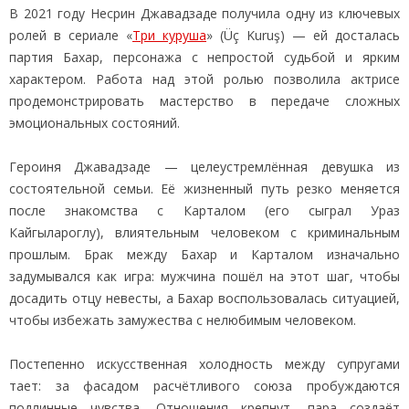
В 2021 году Несрин Джавадзаде получила одну из ключевых
ролей в сериале «
Три куруша
» (Üç Kuruş) — ей досталась
партия Бахар, персонажа с непростой судьбой и ярким
характером. Работа над этой ролью позволила актрисе
продемонстрировать мастерство в передаче сложных
эмоциональных состояний.
Героиня Джавадзаде — целеустремлённая девушка из
состоятельной семьи. Её жизненный путь резко меняется
после знакомства с Карталом (его сыграл Ураз
Кайгылароглу), влиятельным человеком с криминальным
прошлым. Брак между Бахар и Карталом изначально
задумывался как игра: мужчина пошёл на этот шаг, чтобы
досадить отцу невесты, а Бахар воспользовалась ситуацией,
чтобы избежать замужества с нелюбимым человеком.
Постепенно искусственная холодность между супругами
тает: за фасадом расчётливого союза пробуждаются
подлинные чувства. Отношения крепнут, пара создаёт