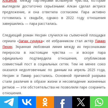
Алканом
. Между партнёрами вспыхнули чувства, которые
выглядели достаточно серьёзными: Алкан сделал актрисе
предложение, и она ответила согласием. Пара активно
готовилась к свадьбе, однако в 2022 году отношения
завершились — пара рассталась.
Следующий роман Несрин случился на съёмочной площадке
сериала «
Запах сундука
»: её избранником стал актёр
Памир
Пекин
. Экранная любовная линия между их персонажами
переросла в настоящие чувства — и вскоре пара
официально подтвердила отношения, опубликовав
совместный пост в социальных сетях. Тем не менее союз
оказался недолговечным: по данным на апрель 2025 года,
Несрин и Памир расстались. Основной причиной разрыва
стали различия в образе жизни и несовпадение жизненных
ритмов — эти обстоятельства не позволили паре сохранить
отношения.
В мае 2026 года в жизни актрисы произошло важное