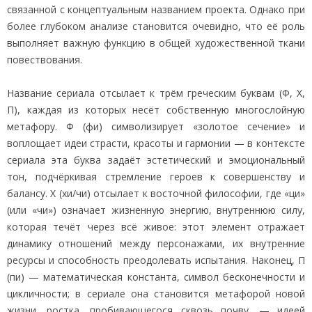
связанной с концептуальным названием проекта. Однако при
более глубоком анализе становится очевидно, что её роль
выполняет важную функцию в общей художественной ткани
повествования.
Название сериала отсылает к трём греческим буквам (Φ, Χ,
Π), каждая из которых несёт собственную многослойную
метафору. Φ (фи) символизирует «золотое сечение» и
воплощает идеи страсти, красоты и гармонии — в контексте
сериала эта буква задаёт эстетический и эмоциональный
тон, подчёркивая стремление героев к совершенству и
балансу. Χ (хи/чи) отсылает к восточной философии, где «ци»
(или «чи») означает жизненную энергию, внутреннюю силу,
которая течёт через всё живое: этот элемент отражает
динамику отношений между персонажами, их внутренние
ресурсы и способность преодолевать испытания. Наконец, Π
(пи) — математическая константа, символ бесконечности и
цикличности; в сериале она становится метафорой новой
жизни, ростка, пробивающегося сквозь почву, — идеей