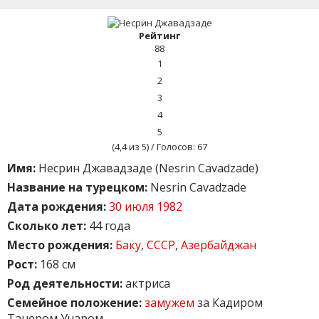
Рейтинг
88
1
2
3
4
5
(
4,4
из 5) / Голосов:
67
Имя:
Несрин Джавадзаде (Nesrin Cavadzade)
Название на турецком:
Nesrin Cavadzade
Дата рождения:
30 июля 1982
Сколько лет:
44 года
Место рождения:
Баку
,
СССР
,
Азербайджан
Рост:
168 см
Род деятельности:
актриса
Семейное положение:
замужем
за Кадиром
Танером Учаром