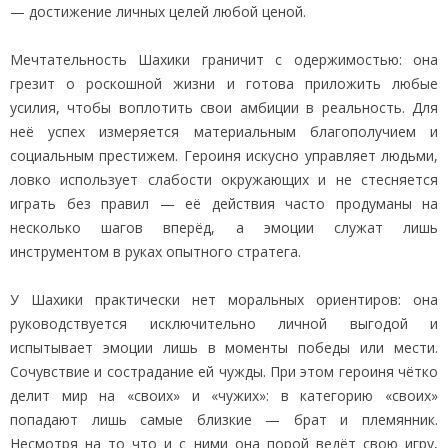
— достижение личных целей любой ценой.
Мечтательность Шахики граничит с одержимостью: она
грезит о роскошной жизни и готова приложить любые
усилия, чтобы воплотить свои амбиции в реальность. Для
неё успех измеряется материальным благополучием и
социальным престижем. Героиня искусно управляет людьми,
ловко использует слабости окружающих и не стесняется
играть без правил — её действия часто продуманы на
несколько шагов вперёд, а эмоции служат лишь
инструментом в руках опытного стратега.
У Шахики практически нет моральных ориентиров: она
руководствуется исключительно личной выгодой и
испытывает эмоции лишь в моменты победы или мести.
Сочувствие и сострадание ей чужды. При этом героиня чётко
делит мир на «своих» и «чужих»: в категорию «своих»
попадают лишь самые близкие — брат и племянник.
Несмотря на то что и с ними она порой ведёт свою игру,