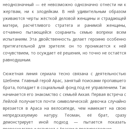
неоднозначный — её невозможно однозначно отнести ни к
жертвам, ни к злодейкам. В ней удивительным образом
уживаются черты жёсткой деловой женщины и страдающей
матери, расчётливого стратега и ранимой женщины,
отчаянно пытающейся сохранить семью вопреки всем
испытаниям. Эта двойственность делает героиню особенно
притягательной для зрителя: он то проникается к ней
сочувствием, то осуждает её решения, но точно не остаётся
равнодушным.
Сюжетная линия сериала тесно связана с деятельностью
Шебнем. Главный герой Арас, занятый поисками пропавшего
брата, попадает в социальный фонд под её управлением. Так
начинается его знакомство с семьёй Аккая. Первая встреча с
Лейлой получается почти символической: девочка случайно
врезается в Араса на велосипеде, чем намекает на свою
непредсказуемую натуру. Теоман, её брат, сразу
демонстрирует иной подход — пытается показать
превосходство и вступает с Арасом в противостояние.