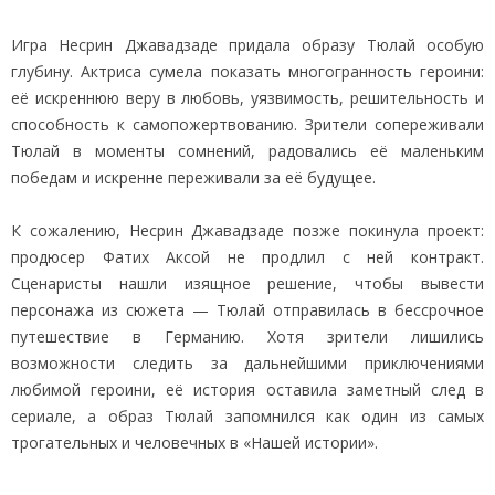
Игра Несрин Джавадзаде придала образу Тюлай особую
глубину. Актриса сумела показать многогранность героини:
её искреннюю веру в любовь, уязвимость, решительность и
способность к самопожертвованию. Зрители сопереживали
Тюлай в моменты сомнений, радовались её маленьким
победам и искренне переживали за её будущее.
К сожалению, Несрин Джавадзаде позже покинула проект:
продюсер Фатих Аксой не продлил с ней контракт.
Сценаристы нашли изящное решение, чтобы вывести
персонажа из сюжета — Тюлай отправилась в бессрочное
путешествие в Германию. Хотя зрители лишились
возможности следить за дальнейшими приключениями
любимой героини, её история оставила заметный след в
сериале, а образ Тюлай запомнился как один из самых
трогательных и человечных в «Нашей истории».