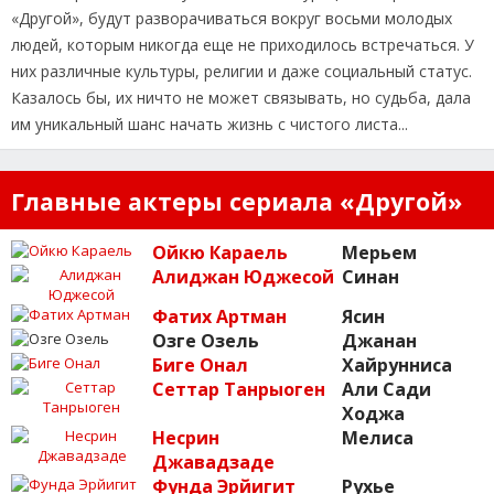
«Другой», будут разворачиваться вокруг восьми молодых
людей, которым никогда еще не приходилось встречаться. У
них различные культуры, религии и даже социальный статус.
Казалось бы, их ничто не может связывать, но судьба, дала
им уникальный шанс начать жизнь с чистого листа...
Главные актеры сериала «Другой»
Ойкю Караель
Мерьем
Алиджан Юджесой
Синан
Фатих Артман
Ясин
Озге Озель
Джанан
Биге Онал
Хайрунниса
Сеттар Танрыоген
Али Сади
Ходжа
Несрин
Мелиса
Джавадзаде
Фунда Эрйигит
Рухье