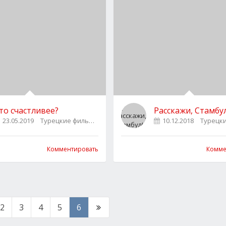
то счастливее?
Расскажи, Стамбул
23.05.2019
Турецкие фильмы
0
10.12.2018
Турецк
Комментировать
Комме
2
3
4
5
6