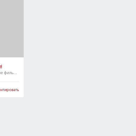
!
ие фильмы
0
нтировать