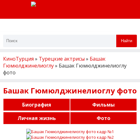
Найти
КиноТурция
»
Турецкие актрисы
»
Башак
Гюмюлджинелиоглу
» Башак Гюмюлджинелиоглу
фото
Башак Гюмюлджинелиоглу фото
Биография
Фильмы
Личная жизнь
Фото