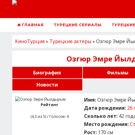
ГЛАВНАЯ
ТУРЕЦКИЕ СЕРИАЛЫ
ТУРЕЦКИ
КиноТурция
»
Турецкие актеры
» Озгюр Эмре Й
Озгюр Эмре Йы
Биография
Фильмы
Новости
Имя:
Озгюр Эмре Йыл
Рейтинг
Дата рождения:
26 
Сколько лет:
42 год
(
4,3
из 5) / Голосов:
4
Место рождения:
С
Рост:
170 см