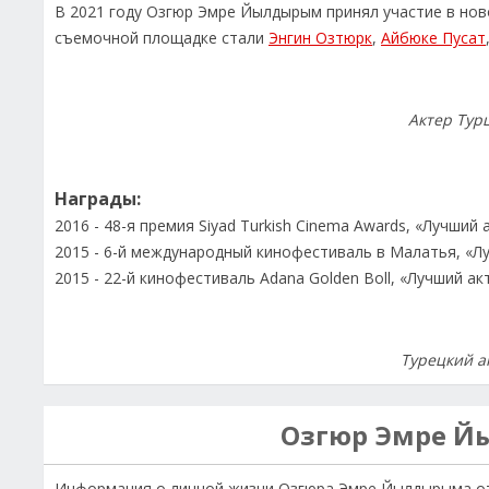
В 2021 году Озгюр Эмре Йылдырым принял участие в нов
съемочной площадке стали
Энгин Озтюрк
,
Айбюке Пусат
Актер Ту
Награды:
2016 - 48-я премия Siyad Turkish Cinema Awards, «Лучший 
2015 - 6-й международный кинофестиваль в Малатья, «Лу
2015 - 22-й кинофестиваль Adana Golden Boll, «Лучший ак
Турецкий 
Озгюр Эмре 
Информация о личной жизни Озгюра Эмре Йылдырыма от