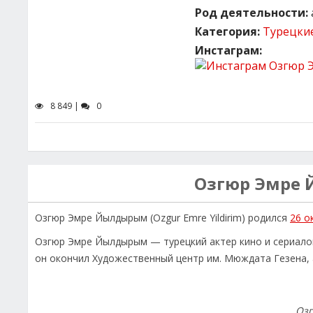
Род деятельности:
Категория:
Турецки
Инстаграм:
8 849 |
0
Озгюр Эмре
Озгюр Эмре Йылдырым (Ozgur Emre Yildirim) родился
26 о
Озгюр Эмре Йылдырым — турецкий актер кино и сериалов
он окончил Художественный центр им. Мюждата Гезена,
Оз