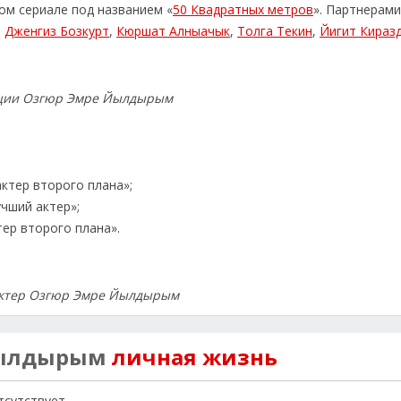
ом сериале под названием «
50 Квадратных метров
». Партнерами
,
Дженгиз Бозкурт
,
Кюршат Алныачык
,
Толга Текин
,
Йигит Кираз
рции Озгюр Эмре Йылдырым
актер второго плана»;
чший актер»;
тер второго плана».
актер Озгюр Эмре Йылдырым
Йылдырым
личная жизнь
сутствует.