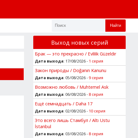
Найти
Выход новых серий
Брак — это прекрасно / Evlilik Güzeldir
Дата выхода
: 17/08/2026 -
1 серия
Закон природы / Doğanın Kanunu
Дата выхода
: 05/08/2026 -
9 серия
Возможно любовь / Muhtemel Ask
Дата выхода
: 06/08/2026 -
8 серия
Ещё семнадцать / Daha 17
Дата выхода
: 02/08/2026 -
10 серия
Это всего лишь Стамбул / Altı Ustu
İstanbul
Дата выхода
: 03/08/2026 -
8 серия