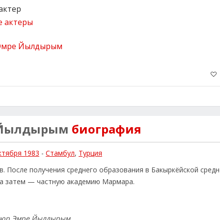
актер
е актеры
 Йылдырым
биография
ктября 1983
-
Стамбул
,
Турция
. После получения среднего образования в Бакыркёйской сред
 а затем — частную академию Мармара.
гюр Эмре Йылдырым