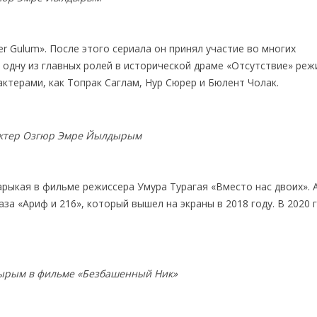
er Gulum». После этого сериала он принял участие во многих
 одну из главных ролей в исторической драме «Отсутствие» реж
ктерами, как Топрак Саглам, Нур Сюрер и Бюлент Чолак.
актер Озгюр Эмре Йылдырым
арыкая в фильме режиссера Умура Турагая «Вместо нас двоих». 
а «Ариф и 216», который вышел на экраны в 2018 году. В 2020 
ырым в фильме «Безбашенный Ник»