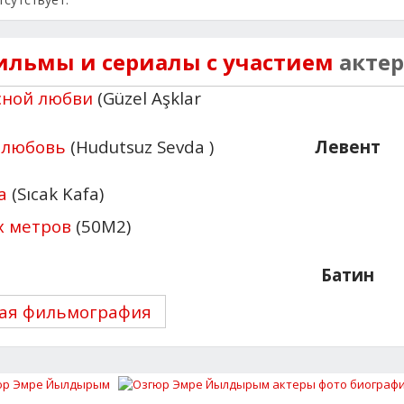
ильмы и сериалы с участием
актер
сной любви
(Güzel Aşklar
 любовь
(Hudutsuz Sevda )
Левент
а
(Sıcak Kafa)
х метров
(50M2)
Батин
ая фильмография