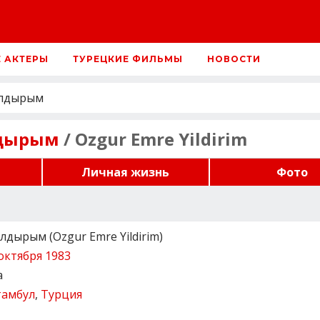
Е АКТЕРЫ
ТУРЕЦКИЕ ФИЛЬМЫ
НОВОСТИ
ылдырым
лдырым
/ Ozgur Emre Yildirim
Личная жизнь
Фото
дырым (Ozgur Emre Yildirim)
октября 1983
а
тамбул
,
Турция