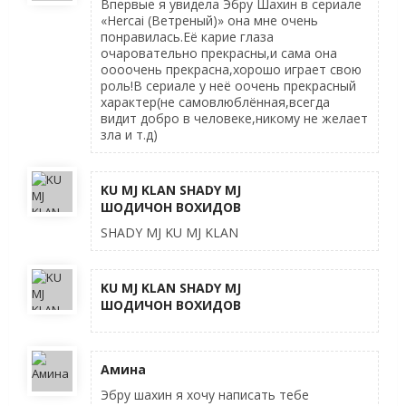
Впервые я увидела Эбру Шахин в сериале
«Hercai (Ветреный)» она мне очень
понравилась.Её карие глаза
очаровательно прекрасны,и сама она
оооочень прекрасна,хорошо играет свою
роль!В сериале у неё оочень прекрасный
характер(не самовлюблённая,всегда
видит добро в человеке,никому не желает
зла и т.д)
KU MJ KLAN SHADY MJ
ШОДИЧОН ВОХИДОВ
SHADY MJ KU MJ KLAN
KU MJ KLAN SHADY MJ
ШОДИЧОН ВОХИДОВ
Амина
Эбру шахин я хочу написать тебе