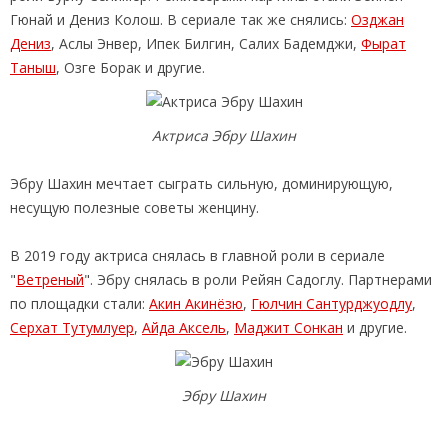
Гюнай и Дениз Колош. В сериале так же снялись:
Озджан
Дениз
, Аслы Энвер, Ипек Билгин, Салих Бадемджи,
Фырат
Таныш
, Озге Борак и другие.
Актриса Эбру Шахин
Эбру Шахин мечтает сыграть сильную, доминирующую,
несущую полезные советы женцину.
В 2019 году актриса снялась в главной роли в сериале
"
Ветреный
". Эбру снялась в роли Рейян Садоглу. Партнерами
по площадки стали:
Акин Акинёзю
,
Гюлчин Сантурджуодлу
,
Серхат Тутумлуер
,
Айда Аксель
,
Маджит Сонкан
и другие.
Эбру Шахин