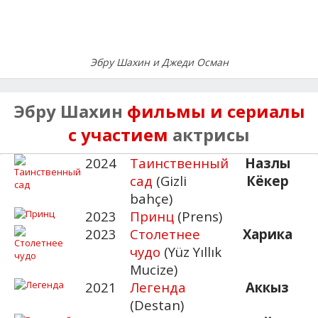
Эбру Шахин и Джеди Осман
Эбру Шахин
фильмы и сериалы
с участием
актрисы
2024
Таинственный
Назлы
сад
(Gizli
Кёкер
bahçe)
2023
Принц
(Prens)
2023
Столетнее
Харика
чудо
(Yüz Yıllık
Mucize)
2021
Легенда
Аккыз
(Destan)