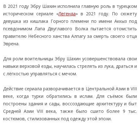
В 2021 году Эбру Шахин исполнила главную роль в турецком
историческом сериале «
Легенда
» в 2021 году. По сюжету
девушка из кишлака Горного племени по имени Аккыз под
псевдонимом Лапа Двуглавого Волка пытается отомстить
правителю Небесного ханства Алпагу за смерть своего отца
Эврена.
Для роли воительницы Эбру Шахин усовершенствовала свои
навыки верховой езды, научилась стрелять из лука, драться и
с лёгкостью управляться с мечом.
Действие сериала разворачивается в Центральной Азии в VIII
веке, когда турки обратились в ислам. Для съёмок были
построены здания и сады, воссоздающие архитектуру и быт
Средней Азии VIII века, также было сшито более 9 тыс.
костюмов, стилизованных под одежду этой эпохи.