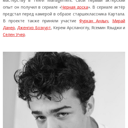
мастерству в Televi Management. Свой первый актерский
опыт он получил в сериале «
Черная доска
». В сериале актёр
предстал перед камерой в образе старшеклассника Картала.
В проекте также приняли участие
Фуркан Андыч
,
Мирай
Данер
,
Дженгиз Бозкурт
, Керем Арсланоглу, Ясемин Языджи и
Селен Учер
.