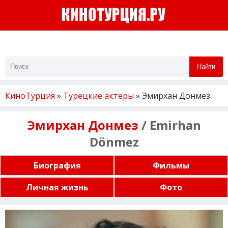
Найти
КиноТурция
»
Турецкие актеры
» Эмирхан Донмез
Эмирхан Донмез
/ Emirhan
Dönmez
Биография
Фильмы
Личная жизнь
Фото