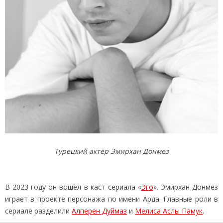
Турецкий актёр Эмирхан Донмез
В 2023 году он вошёл в каст сериала «
Эго
». Эмирхан Донмез
играет в проекте персонажа по имени Арда. Главные роли в
сериале разделили
Алперен Дуймаз
и
Мелиса Аслы Памук
.