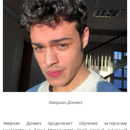
Эмирхан Донмез
Эмирхан Донмез продолжает обучение актерскому