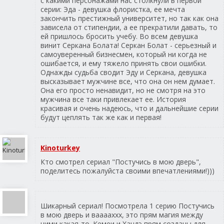
с какими персонажами нас столкнули в первой
серии: Эда - девушка флористка, ее мечта
закончить престижный университет, но так как она
зависела от стипендии, а ее прекратили давать, то
ей пришлось бросить учебу. Во всем девушка
винит Серкана Болата! Серкан Болат - серьезный и
самоуверенный бизнесмен, который ни когда не
ошибается, и ему тяжело принять свои ошибки.
Однажды судьба сводит Эду и Серкана, девушка
высказывает мужчине все, что она он нем думает.
Она его просто ненавидит, но не смотря на это
мужчина все таки привлекает ее. История
красивая и очень надеюсь, что и дальнейшие серии
будут цеплять так же как и первая!
Kinoturkey
Кто смотрел сериал "Постучись в мою дверь",
поделитесь пожалуйста своими впечатлениями!)))
Шикарный сериал! Посмотрела 1 серию Постучись
в мою дверь и вааааххх, это прям магия между
ними какая-то. Кемеи и Хандэ прям созданы для